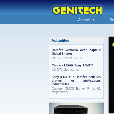
Accueil
Se
Actualités
Caméra Wonwoo avec capteur
Global Shutter
MC-G305 & MC-G105
Caméra LIDAR Sony AS-DT1
AS-DT1 Lidar sensor
Sony ILX-LR1 : Caméra pour les
drones et applications
industrielles
Capteur CMOS Exmor R de 61
mégapixels
eneo_actu.png