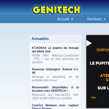
Accueil
Secteurs
Actualités
KT-KD60A Le pupitre de mixage
qui pilote tout
ATEM · vMix · Bitfocus Companion
· PTZ — sur un seul panneau de
contrôle
Nouveau mélangeur Roland V-1-
4K
Mélange et streaming en 4K
portable tout-en-un
Nouveautés disponibles à la
location chez GENITECH !
Retrouvez les AW-UE160, AW-
UB10 & AW-UB50 en Location
Caméra Wonwoo avec capteur
Global Shutter