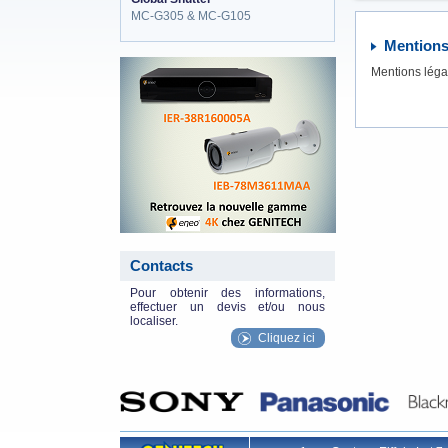
MC-G305 & MC-G105
Mentions
eneo_actu.png
Mentions léga
Contacts
Pour obtenir des informations,
effectuer un devis et/ou nous
localiser.
Cliquez ici