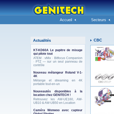
Accueil
Secteurs
CBC
Actualités
KT-KD60A Le pupitre de mixage
qui pilote tout
ATEM · vMix · Bitfocus Companion
· PTZ — sur un seul panneau de
contrôle
Nouveau mélangeur Roland V-1-
4K
Mélange et streaming en 4K
portable tout-en-un
Nouveautés disponibles à la
location chez GENITECH !
Retrouvez les AW-UE160, AW-
UB10 & AW-UB50 en Location
Caméra Wonwoo avec capteur
Global Shutter