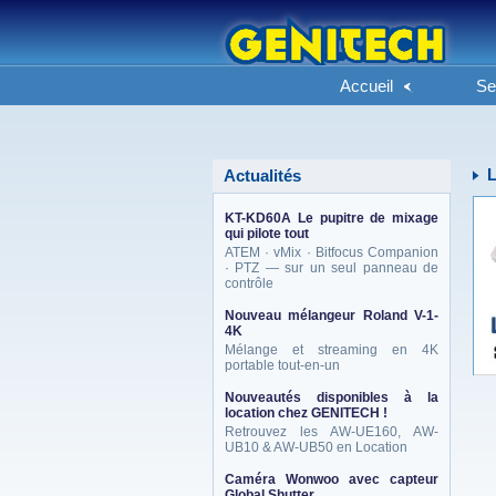
Accueil
Se
Actualités
KT-KD60A Le pupitre de mixage
qui pilote tout
ATEM · vMix · Bitfocus Companion
· PTZ — sur un seul panneau de
contrôle
Nouveau mélangeur Roland V-1-
4K
Mélange et streaming en 4K
portable tout-en-un
Nouveautés disponibles à la
location chez GENITECH !
Retrouvez les AW-UE160, AW-
UB10 & AW-UB50 en Location
Caméra Wonwoo avec capteur
Global Shutter