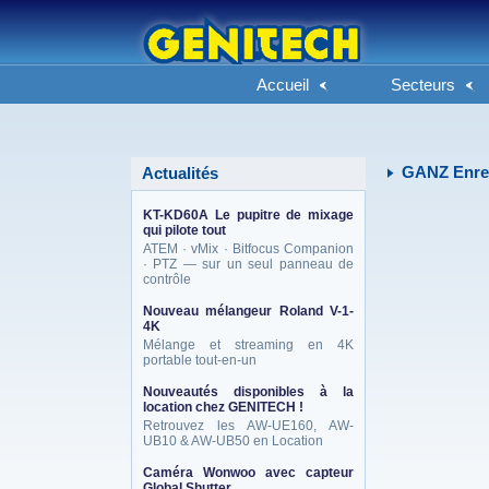
Accueil
Secteurs
GANZ Enreg
Actualités
KT-KD60A Le pupitre de mixage
qui pilote tout
ATEM · vMix · Bitfocus Companion
· PTZ — sur un seul panneau de
contrôle
Nouveau mélangeur Roland V-1-
4K
Mélange et streaming en 4K
portable tout-en-un
Nouveautés disponibles à la
location chez GENITECH !
Retrouvez les AW-UE160, AW-
UB10 & AW-UB50 en Location
Caméra Wonwoo avec capteur
Global Shutter