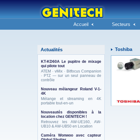
Accueil
Secteurs
Toshiba
Actualités
KT-KD60A Le pupitre de mixage
qui pilote tout
ATEM · vMix · Bitfocus Companion
· PTZ — sur un seul panneau de
contrôle
Nouveau mélangeur Roland V-1-
4K
Mélange et streaming en 4K
portable tout-en-un
Nouveautés disponibles à la
location chez GENITECH !
Retrouvez les AW-UE160, AW-
UB10 & AW-UB50 en Location
Caméra Wonwoo avec capteur
Global Shutter