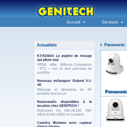
Accueil
Secteurs
Panasonic
Actualités
KT-KD60A Le pupitre de mixage
qui pilote tout
ATEM · vMix · Bitfocus Companion
· PTZ — sur un seul panneau de
contrôle
Nouveau mélangeur Roland V-1-
4K
Mélange et streaming en 4K
portable tout-en-un
Nouveautés disponibles à la
location chez GENITECH !
Retrouvez les AW-UE160, AW-
UB10 & AW-UB50 en Location
Caméra Wonwoo avec capteur
Global Shutter