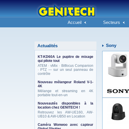
Accueil
Secteurs
Sony
Actualités
KT-KD60A Le pupitre de mixage
qui pilote tout
ATEM · vMix · Bitfocus Companion
· PTZ — sur un seul panneau de
contrôle
Nouveau mélangeur Roland V-1-
4K
Mélange et streaming en 4K
portable tout-en-un
Nouveautés disponibles à la
location chez GENITECH !
Retrouvez les AW-UE160, AW-
UB10 & AW-UB50 en Location
Caméra Wonwoo avec capteur
Global Shutter