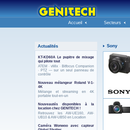
Accueil
Secteurs
Sony
Actualités
KT-KD60A Le pupitre de mixage
qui pilote tout
ATEM · vMix · Bitfocus Companion
· PTZ — sur un seul panneau de
contrôle
Nouveau mélangeur Roland V-1-
4K
Mélange et streaming en 4K
portable tout-en-un
Nouveautés disponibles à la
location chez GENITECH !
Retrouvez les AW-UE160, AW-
UB10 & AW-UB50 en Location
Caméra Wonwoo avec capteur
Global Shutter