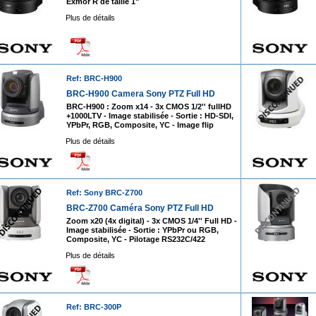
Exmor R de taille 1"
Plus de détails
Ref: BRC-H900
BRC-H900 Camera Sony PTZ Full HD
BRC-H900 : Zoom x14 - 3x CMOS 1/2'' fullHD
+1000LTV - Image stabilisée - Sortie : HD-SDI,
YPbPr, RGB, Composite, YC - Image flip
Plus de détails
Ref: Sony BRC-Z700
BRC-Z700 Caméra Sony PTZ Full HD
Zoom x20 (4x digital) - 3x CMOS 1/4'' Full HD -
Image stabilisée - Sortie : YPbPr ou RGB,
Composite, YC - Pilotage RS232C/422
Plus de détails
Ref: BRC-300P