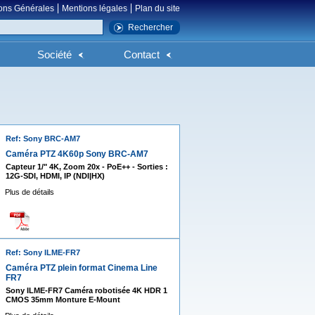
ons Générales
Mentions légales
Plan du site
Société
Contact
Ref: Sony BRC-AM7
Caméra PTZ 4K60p Sony BRC-AM7
Capteur 1/" 4K, Zoom 20x - PoE++ - Sorties :
12G-SDI, HDMI, IP (NDI|HX)
Plus de détails
Ref: Sony ILME-FR7
Caméra PTZ plein format Cinema Line
FR7
Sony ILME-FR7 Caméra robotisée 4K HDR 1
CMOS 35mm Monture E-Mount