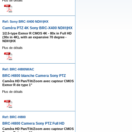
Plus de détails
Ref: Sony BRC-X400 NDI®|HX
Caméra PTZ 4K Sony BRC-X400 NDI®|HX
1/2.5-type Exmor R CMOS 4K - 80x in Full HD
(30x in 4K), with an expansive 70 degree -
NDI®|HX
Plus de détails
Ref: BRC-H800W/AC
BRC-H800 blanche Camera Sony PTZ
Caméra HD Pan/Tilt/Zoom avec capteur CMOS
Exmor R de type 1"
Plus de détails
Ref: BRC-H800
BRC-H800 Camera Sony PTZ Full HD
Caméra HD Pan/Tilt/Zoom avec capteur CMOS