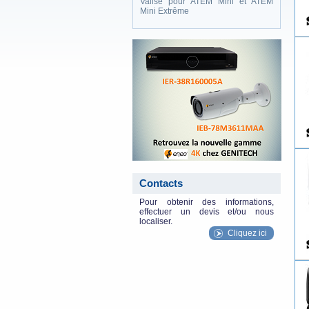
Valise pour ATEM Mini et ATEM
Mini Extrême
eneo_actu.png
Contacts
Pour obtenir des informations,
effectuer un devis et/ou nous
localiser.
Cliquez ici