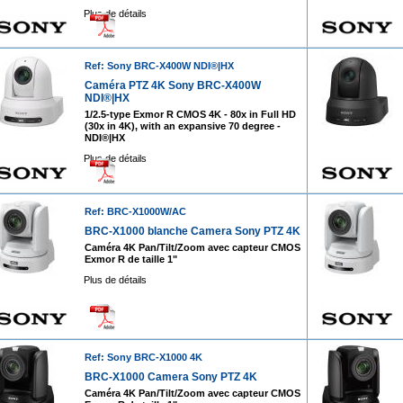
Plus de détails
Ref: Sony BRC-X400W NDI®|HX
Caméra PTZ 4K Sony BRC-X400W
NDI®|HX
1/2.5-type Exmor R CMOS 4K - 80x in Full HD
(30x in 4K), with an expansive 70 degree -
NDI®|HX
Plus de détails
Ref: BRC-X1000W/AC
BRC-X1000 blanche Camera Sony PTZ 4K
Caméra 4K Pan/Tilt/Zoom avec capteur CMOS
Exmor R de taille 1"
Plus de détails
Ref: Sony BRC-X1000 4K
BRC-X1000 Camera Sony PTZ 4K
Caméra 4K Pan/Tilt/Zoom avec capteur CMOS