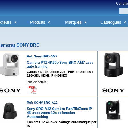
Conditi
cteurs
Produits
Marques
Catalogues
Cameras SONY BRC
Ref: Sony BRC-AM7
Caméra PTZ 4K60p Sony BRC-AM7 avec
auto framing
Capteur 1/" 4K, Zoom 20x - PoE++ - Sorties :
12G-SDI, HDMI, IP (NDI|HX)
Plus de détails
Ref: SONY SRG-A12
Sony SRG-A12 Caméra Pan/Tilt/Zoom IP
4K avec zoom 12x et fonction
Autotracking
Caméra PTZ 4K avec cadrage automatique par
IA