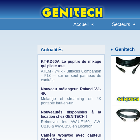
Accueil
Secteurs
Genitech
Actualités
KT-KD60A Le pupitre de mixage
qui pilote tout
ATEM · vMix · Bitfocus Companion
· PTZ — sur un seul panneau de
contrôle
Nouveau mélangeur Roland V-1-
4K
Mélange et streaming en 4K
portable tout-en-un
Nouveautés disponibles à la
location chez GENITECH !
Retrouvez les AW-UE160, AW-
UB10 & AW-UB50 en Location
Caméra Wonwoo avec capteur
Global Shutter