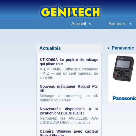
Accueil
Secteurs
Panasonic
Actualités
KT-KD60A Le pupitre de mixage
qui pilote tout
ATEM · vMix · Bitfocus Companion
· PTZ — sur un seul panneau de
contrôle
Nouveau mélangeur Roland V-1-
4K
Mélange et streaming en 4K
portable tout-en-un
Nouveautés disponibles à la
location chez GENITECH !
Retrouvez les AW-UE160, AW-
UB10 & AW-UB50 en Location
Caméra Wonwoo avec capteur
Global Shutter