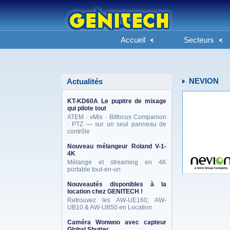
Accueil
Secteurs
NEVION
Actualités
KT-KD60A Le pupitre de mixage
qui pilote tout
ATEM · vMix · Bitfocus Companion
· PTZ — sur un seul panneau de
contrôle
Nouveau mélangeur Roland V-1-
4K
Mélange et streaming en 4K
portable tout-en-un
Nouveautés disponibles à la
location chez GENITECH !
Retrouvez les AW-UE160, AW-
UB10 & AW-UB50 en Location
Caméra Wonwoo avec capteur
Global Shutter