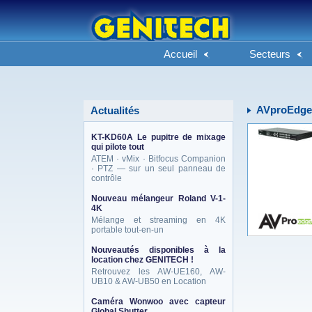
Accueil
Secteurs
AVproEdge
Actualités
KT-KD60A Le pupitre de mixage
qui pilote tout
ATEM · vMix · Bitfocus Companion
· PTZ — sur un seul panneau de
contrôle
Nouveau mélangeur Roland V-1-
4K
Mélange et streaming en 4K
portable tout-en-un
Nouveautés disponibles à la
location chez GENITECH !
Retrouvez les AW-UE160, AW-
UB10 & AW-UB50 en Location
Caméra Wonwoo avec capteur
Global Shutter