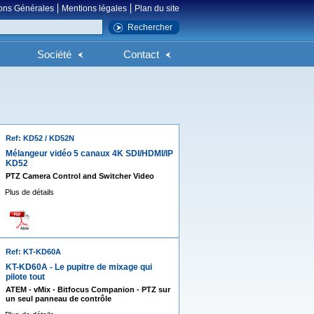
ons Générales
Mentions légales
Plan du site
Société
Contact
Ref: KD52 / KD52N
Mélangeur vidéo 5 canaux 4K SDI/HDMI/IP
KD52
PTZ Camera Control and Switcher Video
Plus de détails
Ref: KT-KD60A
KT-KD60A - Le pupitre de mixage qui
pilote tout
ATEM - vMix - Bitfocus Companion - PTZ sur
un seul panneau de contrôle