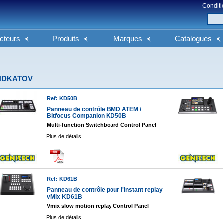
Conditi
cteurs
Produits
Marques
Catalogues
HDKATOV
Ref: KD50B
Panneau de contrôle BMD ATEM /
Bitfocus Companion KD50B
Multi-function Switchboard Control Panel
Plus de détails
Ref: KD61B
Panneau de contrôle pour l'instant replay
vMix KD61B
Vmix slow motion replay Control Panel
Plus de détails