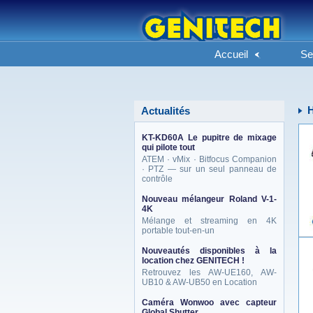
Accueil
Se
Actualités
KT-KD60A Le pupitre de mixage
qui pilote tout
ATEM · vMix · Bitfocus Companion
· PTZ — sur un seul panneau de
contrôle
Nouveau mélangeur Roland V-1-
4K
Mélange et streaming en 4K
portable tout-en-un
Nouveautés disponibles à la
location chez GENITECH !
Retrouvez les AW-UE160, AW-
UB10 & AW-UB50 en Location
Caméra Wonwoo avec capteur
Global Shutter