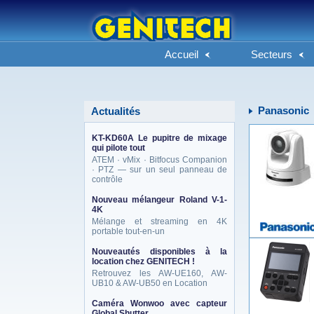
Accueil
Secteurs
Panasonic
Actualités
KT-KD60A Le pupitre de mixage
qui pilote tout
ATEM · vMix · Bitfocus Companion
· PTZ — sur un seul panneau de
contrôle
Nouveau mélangeur Roland V-1-
4K
Mélange et streaming en 4K
portable tout-en-un
Nouveautés disponibles à la
location chez GENITECH !
Retrouvez les AW-UE160, AW-
UB10 & AW-UB50 en Location
Caméra Wonwoo avec capteur
Global Shutter