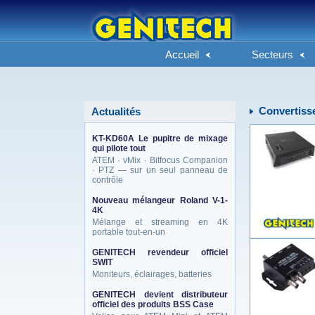
Accueil
Secteurs
Convertiss
Actualités
KT-KD60A Le pupitre de mixage
qui pilote tout
ATEM · vMix · Bitfocus Companion
· PTZ — sur un seul panneau de
contrôle
Nouveau mélangeur Roland V-1-
4K
Mélange et streaming en 4K
portable tout-en-un
GENITECH revendeur officiel
SWIT
Moniteurs, éclairages, batteries
GENITECH devient distributeur
officiel des produits BSS Case