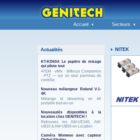
Accueil
Secteurs
NITEK
Actualités
KT-KD60A Le pupitre de mixage
qui pilote tout
ATEM · vMix · Bitfocus Companion
· PTZ — sur un seul panneau de
contrôle
Nouveau mélangeur Roland V-1-
4K
Mélange et streaming en 4K
portable tout-en-un
Nouveautés disponibles à la
location chez GENITECH !
Retrouvez les AW-UE160, AW-
UB10 & AW-UB50 en Location
Caméra Wonwoo avec capteur
Global Shutter