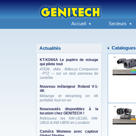
Accueil
Secteurs
Catalogues
Actualités
KT-KD60A Le pupitre de mixage
qui pilote tout
ATEM · vMix · Bitfocus Companion
· PTZ — sur un seul panneau de
contrôle
Nouveau mélangeur Roland V-1-
4K
Mélange et streaming en 4K
portable tout-en-un
Nouveautés disponibles à la
location chez GENITECH !
Retrouvez les AW-UE160, AW-
UB10 & AW-UB50 en Location
Caméra Wonwoo avec capteur
Global Shutter