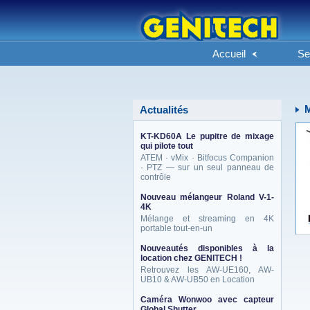
Accueil
Se
M
Actualités
KT-KD60A Le pupitre de mixage
qui pilote tout
ATEM · vMix · Bitfocus Companion
· PTZ — sur un seul panneau de
contrôle
Nouveau mélangeur Roland V-1-
4K
Mélange et streaming en 4K
portable tout-en-un
Nouveautés disponibles à la
location chez GENITECH !
Retrouvez les AW-UE160, AW-
UB10 & AW-UB50 en Location
Caméra Wonwoo avec capteur
Global Shutter