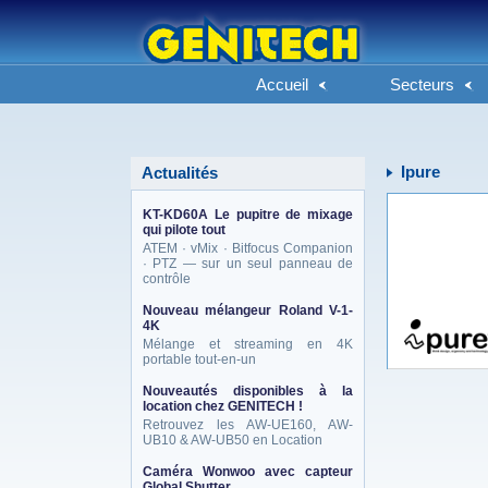
Accueil
Secteurs
Ipure
Actualités
KT-KD60A Le pupitre de mixage
qui pilote tout
ATEM · vMix · Bitfocus Companion
· PTZ — sur un seul panneau de
contrôle
Nouveau mélangeur Roland V-1-
4K
Mélange et streaming en 4K
portable tout-en-un
Nouveautés disponibles à la
location chez GENITECH !
Retrouvez les AW-UE160, AW-
UB10 & AW-UB50 en Location
Caméra Wonwoo avec capteur
Global Shutter