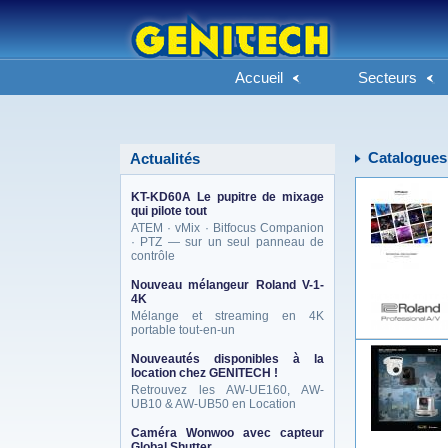
Accueil
Secteurs
Catalogues
Actualités
KT-KD60A Le pupitre de mixage
qui pilote tout
ATEM · vMix · Bitfocus Companion
· PTZ — sur un seul panneau de
contrôle
Nouveau mélangeur Roland V-1-
4K
Mélange et streaming en 4K
portable tout-en-un
Nouveautés disponibles à la
location chez GENITECH !
Retrouvez les AW-UE160, AW-
UB10 & AW-UB50 en Location
Caméra Wonwoo avec capteur
Global Shutter