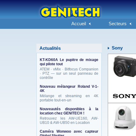
Accueil
Secteurs
Sony
Actualités
KT-KD60A Le pupitre de mixage
qui pilote tout
ATEM · vMix · Bitfocus Companion
· PTZ — sur un seul panneau de
contrôle
Nouveau mélangeur Roland V-1-
4K
Mélange et streaming en 4K
portable tout-en-un
Nouveautés disponibles à la
location chez GENITECH !
Retrouvez les AW-UE160, AW-
UB10 & AW-UB50 en Location
Caméra Wonwoo avec capteur
Global Shutter