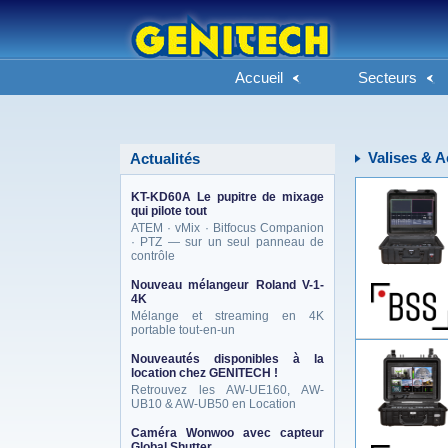
Accueil
Secteurs
Valises & 
Actualités
KT-KD60A Le pupitre de mixage
qui pilote tout
ATEM · vMix · Bitfocus Companion
· PTZ — sur un seul panneau de
contrôle
Nouveau mélangeur Roland V-1-
4K
Mélange et streaming en 4K
portable tout-en-un
Nouveautés disponibles à la
location chez GENITECH !
Retrouvez les AW-UE160, AW-
UB10 & AW-UB50 en Location
Caméra Wonwoo avec capteur
Global Shutter