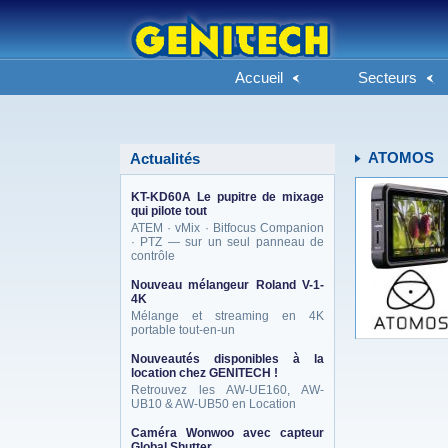
Accueil
Secteurs
ATOMOS
Actualités
KT-KD60A Le pupitre de mixage
qui pilote tout
ATEM · vMix · Bitfocus Companion
· PTZ — sur un seul panneau de
contrôle
Nouveau mélangeur Roland V-1-
4K
Mélange et streaming en 4K
portable tout-en-un
Nouveautés disponibles à la
location chez GENITECH !
Retrouvez les AW-UE160, AW-
UB10 & AW-UB50 en Location
Caméra Wonwoo avec capteur
Global Shutter