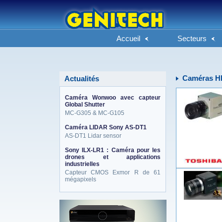
Accueil
Secteurs
Caméras H
Actualités
Caméra Wonwoo avec capteur
Global Shutter
MC-G305 & MC-G105
Caméra LIDAR Sony AS-DT1
AS-DT1 Lidar sensor
Sony ILX-LR1 : Caméra pour les
drones et applications
industrielles
Capteur CMOS Exmor R de 61
mégapixels
eneo_actu.png