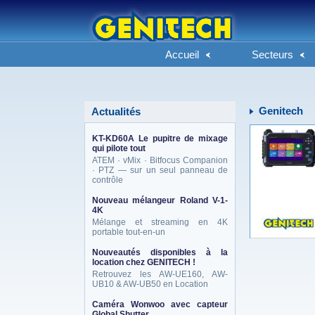
Accueil
Secteurs
Genitech
Actualités
KT-KD60A Le pupitre de mixage
qui pilote tout
ATEM · vMix · Bitfocus Companion
· PTZ — sur un seul panneau de
contrôle
Nouveau mélangeur Roland V-1-
4K
Mélange et streaming en 4K
portable tout-en-un
Nouveautés disponibles à la
location chez GENITECH !
Retrouvez les AW-UE160, AW-
UB10 & AW-UB50 en Location
Caméra Wonwoo avec capteur
Global Shutter