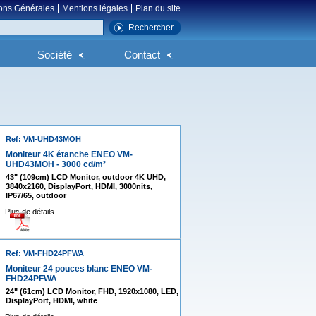
ons Générales
Mentions légales
Plan du site
Société
Contact
Ref: VM-UHD43MOH
Moniteur 4K étanche ENEO VM-
UHD43MOH - 3000 cd/m²
43" (109cm) LCD Monitor, outdoor 4K UHD,
3840x2160, DisplayPort, HDMI, 3000nits,
IP67/65, outdoor
Plus de détails
Ref: VM-FHD24PFWA
Moniteur 24 pouces blanc ENEO VM-
FHD24PFWA
24" (61cm) LCD Monitor, FHD, 1920x1080, LED,
DisplayPort, HDMI, white