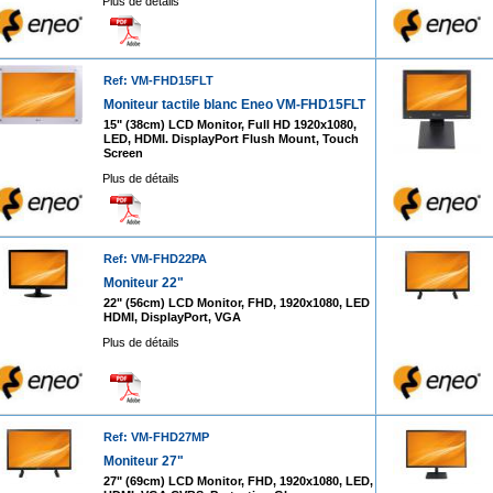
Plus de détails
Ref: VM-FHD15FLT
Moniteur tactile blanc Eneo VM-FHD15FLT
15" (38cm) LCD Monitor, Full HD 1920x1080,
LED, HDMI. DisplayPort Flush Mount, Touch
Screen
Plus de détails
Ref: VM-FHD22PA
Moniteur 22"
22" (56cm) LCD Monitor, FHD, 1920x1080, LED
HDMI, DisplayPort, VGA
Plus de détails
Ref: VM-FHD27MP
Moniteur 27"
27" (69cm) LCD Monitor, FHD, 1920x1080, LED,