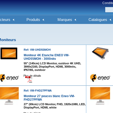
Conditi
cteurs
Produits
Marques
Catalogues
oniteurs
Ref: VM-UHD55MOH
Moniteur 4K Etanche ENEO VM-
UHD55MOH - 3000nits
55" (140cm) LCD Monitor, outdoor 4K UHD,
3840x2160, DisplayPort, HDMI, 3000nits,
IP67/65, outdoor
Plus de détails
Ref: VM-FHD27PFWA
Moniteur 27 pouces blanc Eneo VM-
FHD27PFWA
27" (69cm) LCD Monitor, FHD, 1920x1080, LED,
DisplayPort, HDMI, white