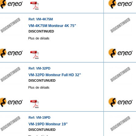
Ref: VM-4K75M
VM-4K75M Moniteur 4K 75"
DISCONTINUED
Plus de détails
Ref: VM-32PD
VM-32PD Moniteur Full HD 32"
DISCONTUNUED
Plus de détails
Ref: VM-19PD
VM-19PD Moniteur 19"
DISCONTUNUED