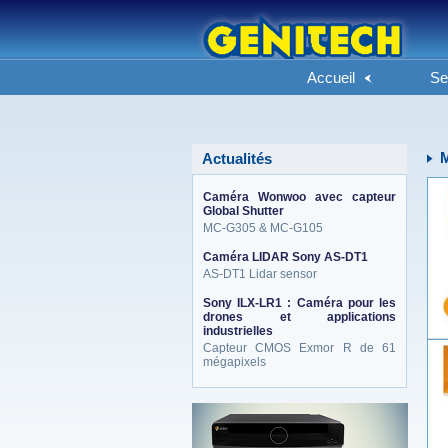
Accueil
Se
M
Actualités
Caméra Wonwoo avec capteur
Global Shutter
MC-G305 & MC-G105
Caméra LIDAR Sony AS-DT1
AS-DT1 Lidar sensor
Sony ILX-LR1 : Caméra pour les
drones et applications
industrielles
Capteur CMOS Exmor R de 61
mégapixels
eneo_actu.png