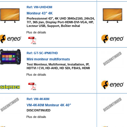
Ref: VM-UHD43M
Moniteur 43" 4K
Professionnel 43", 4K UHD 3840x2160, 24h/24,
7/7, 365 j/an, Display Port-HDMI-DVI-VGA, HP,
Lecteur USB, Support, Boîtier métal
Plus de détails
Ref: GT-SC-IPM07HD
Mini moniteur multiformats
Test Moniteur, Multiformat, Installation, IP,
HDTVI / CVI, HD-AHD, HD SDI, FBAS, HDMI
Plus de détails
Ref: VM-4K40M
VM-4K40M Moniteur 4K 40"
DISCONTINUED
Plus de détails