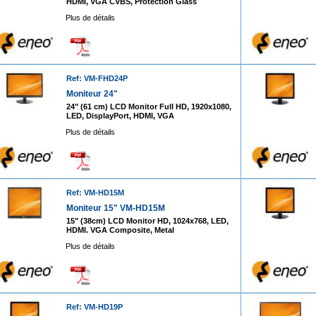
HDMI, VGA CVBS, Protection Glass
Plus de détails
Ref: VM-FHD24P
Moniteur 24"
24" (61 cm) LCD Monitor Full HD, 1920x1080,
LED, DisplayPort, HDMI, VGA
Plus de détails
Ref: VM-HD15M
Moniteur 15" VM-HD15M
15" (38cm) LCD Monitor HD, 1024x768, LED,
HDMI. VGA Composite, Metal
Plus de détails
Ref: VM-HD19P