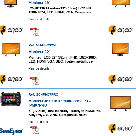
Moniteur 19"
VM-HD19P Moniteur19" (48cm) LCD HD
1280x1024, LED, HDMI, VGA, Composite
Plus de détails
Ref: VM-FHD32M
Moniteur 32"
Moniteur LCD 32" (82cm), FHD, 1920x1080,
LED, HDMI, VGA BNC, boîtier métallique
Plus de détails
Ref: SC-IPM07PRO
Moniteur-testeur IP multi-format SC-
IPM07PRO
7" (17,8cm) Test Monitor, Touch, IP, HD/3G/EX-
SDI, TVI, CVI, AHD, Composite, HDMI
Plus de détails