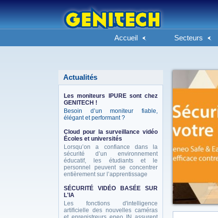
Accueil
Secteurs
Actualités
Les moniteurs IPURE sont chez
GENITECH !
Besoin d’un moniteur fiable,
élégant et performant ?
Cloud pour la surveillance vidéo
Écoles et universités
Lorsqu’on a confiance dans la
sécurité d’un environnement
éducatif, les étudiants et le
personnel peuvent se concentrer
entièrement sur l’apprentissage
SÉCURITÉ VIDÉO BASÉE SUR
L'IA
Les fonctions d'intelligence
artificielle des nouvelles caméras
et enregistreurs eneo IN assurent