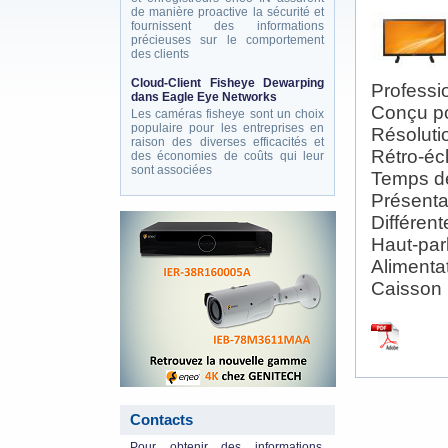
de manière proactive la sécurité et
fournissent des informations
précieuses sur le comportement
des clients
Cloud-Client Fisheye Dewarping
Professi
dans Eagle Eye Networks
Conçu po
Les caméras fisheye sont un choix
populaire pour les entreprises en
Résoluti
raison des diverses efficacités et
Rétro-éc
des économies de coûts qui leur
sont associées
Temps d
Présentat
eneo_actu.png
Différen
Haut-par
Alimenta
Caisson 
Contacts
Pour obtenir des informations,