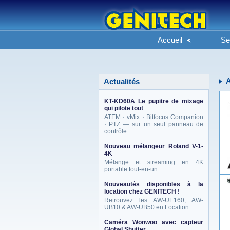
Accueil
Se
Actualités
KT-KD60A Le pupitre de mixage
qui pilote tout
ATEM · vMix · Bitfocus Companion
· PTZ — sur un seul panneau de
contrôle
Nouveau mélangeur Roland V-1-
4K
Mélange et streaming en 4K
portable tout-en-un
Nouveautés disponibles à la
location chez GENITECH !
Retrouvez les AW-UE160, AW-
UB10 & AW-UB50 en Location
Caméra Wonwoo avec capteur
Global Shutter