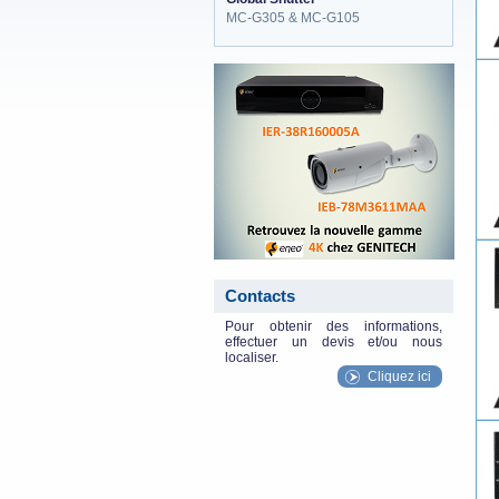
MC-G305 & MC-G105
eneo_actu.png
Contacts
Pour obtenir des informations,
effectuer un devis et/ou nous
localiser.
Cliquez ici