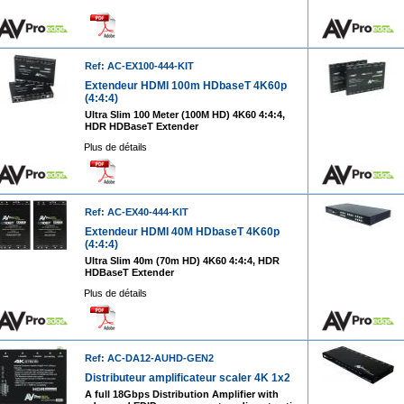
Ref: AC-EX100-444-KIT
Extendeur HDMI 100m HDbaseT 4K60p
(4:4:4)
Ultra Slim 100 Meter (100M HD) 4K60 4:4:4,
HDR HDBaseT Extender
Plus de détails
Ref: AC-EX40-444-KIT
Extendeur HDMI 40M HDbaseT 4K60p
(4:4:4)
Ultra Slim 40m (70m HD) 4K60 4:4:4, HDR
HDBaseT Extender
Plus de détails
Ref: AC-DA12-AUHD-GEN2
Distributeur amplificateur scaler 4K 1x2
A full 18Gbps Distribution Amplifier with