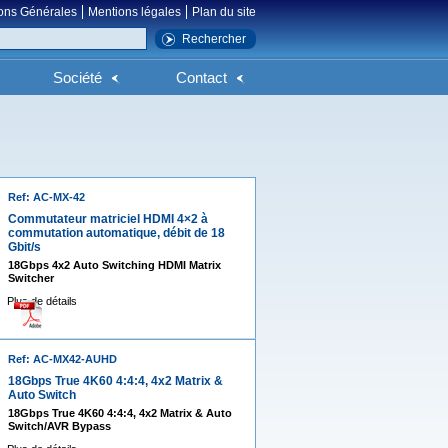
ons Générales
Mentions légales
Plan du site
Société
Contact
Ref: AC-MX-42
Commutateur matriciel HDMI 4×2 à
commutation automatique, débit de 18
Gbit/s
18Gbps 4x2 Auto Switching HDMI Matrix
Switcher
Plus de détails
Ref: AC-MX42-AUHD
18Gbps True 4K60 4:4:4, 4x2 Matrix &
Auto Switch
18Gbps True 4K60 4:4:4, 4x2 Matrix & Auto
Switch/AVR Bypass