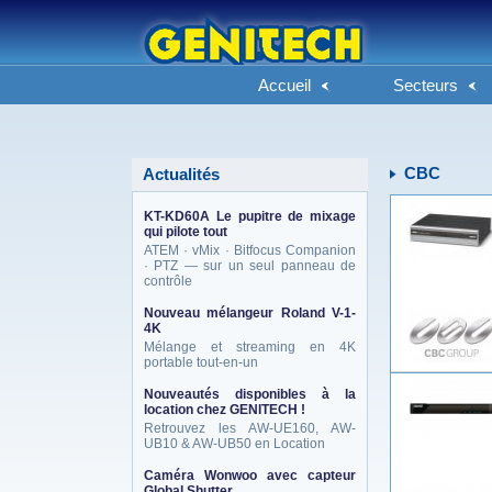
Accueil
Secteurs
CBC
Actualités
KT-KD60A Le pupitre de mixage
qui pilote tout
ATEM · vMix · Bitfocus Companion
· PTZ — sur un seul panneau de
contrôle
Nouveau mélangeur Roland V-1-
4K
Mélange et streaming en 4K
portable tout-en-un
Nouveautés disponibles à la
location chez GENITECH !
Retrouvez les AW-UE160, AW-
UB10 & AW-UB50 en Location
Caméra Wonwoo avec capteur
Global Shutter