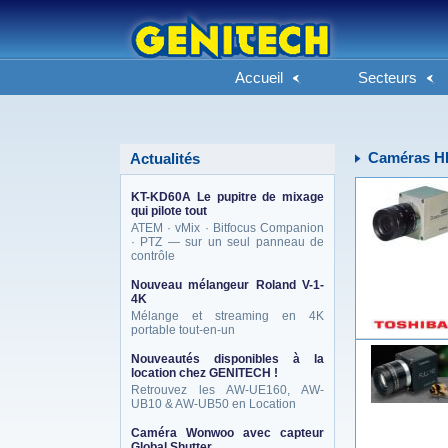
Accueil
Secteurs
Caméras H
Actualités
KT-KD60A Le pupitre de mixage
qui pilote tout
ATEM · vMix · Bitfocus Companion
· PTZ — sur un seul panneau de
contrôle
Nouveau mélangeur Roland V-1-
4K
Mélange et streaming en 4K
portable tout-en-un
Nouveautés disponibles à la
location chez GENITECH !
Retrouvez les AW-UE160, AW-
UB10 & AW-UB50 en Location
Caméra Wonwoo avec capteur
Global Shutter