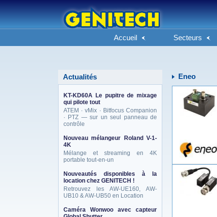
Accueil
Secteurs
Eneo
Actualités
KT-KD60A Le pupitre de mixage
qui pilote tout
ATEM · vMix · Bitfocus Companion
· PTZ — sur un seul panneau de
contrôle
Nouveau mélangeur Roland V-1-
4K
Mélange et streaming en 4K
portable tout-en-un
Nouveautés disponibles à la
location chez GENITECH !
Retrouvez les AW-UE160, AW-
UB10 & AW-UB50 en Location
Caméra Wonwoo avec capteur
Global Shutter