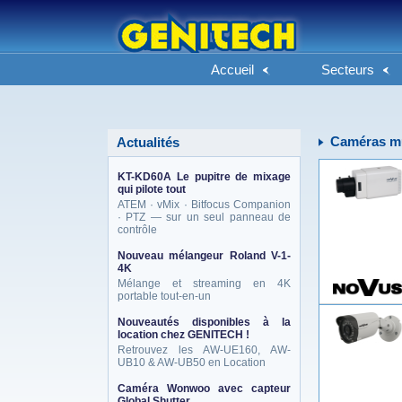
Accueil
Secteurs
Caméras mu
Actualités
KT-KD60A Le pupitre de mixage
qui pilote tout
ATEM · vMix · Bitfocus Companion
· PTZ — sur un seul panneau de
contrôle
Nouveau mélangeur Roland V-1-
4K
Mélange et streaming en 4K
portable tout-en-un
Nouveautés disponibles à la
location chez GENITECH !
Retrouvez les AW-UE160, AW-
UB10 & AW-UB50 en Location
Caméra Wonwoo avec capteur
Global Shutter