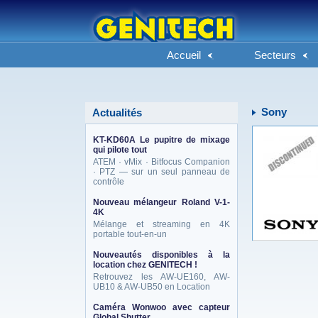
Accueil
Secteurs
Sony
Actualités
KT-KD60A Le pupitre de mixage
qui pilote tout
ATEM · vMix · Bitfocus Companion
· PTZ — sur un seul panneau de
contrôle
Nouveau mélangeur Roland V-1-
4K
Mélange et streaming en 4K
portable tout-en-un
Nouveautés disponibles à la
location chez GENITECH !
Retrouvez les AW-UE160, AW-
UB10 & AW-UB50 en Location
Caméra Wonwoo avec capteur
Global Shutter