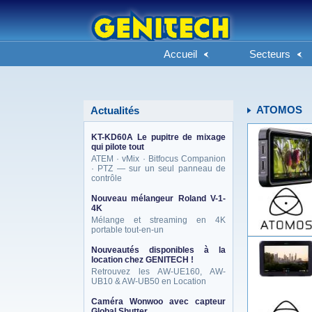
Accueil
Secteurs
ATOMOS
Actualités
KT-KD60A Le pupitre de mixage
qui pilote tout
ATEM · vMix · Bitfocus Companion
· PTZ — sur un seul panneau de
contrôle
Nouveau mélangeur Roland V-1-
4K
Mélange et streaming en 4K
portable tout-en-un
Nouveautés disponibles à la
location chez GENITECH !
Retrouvez les AW-UE160, AW-
UB10 & AW-UB50 en Location
Caméra Wonwoo avec capteur
Global Shutter