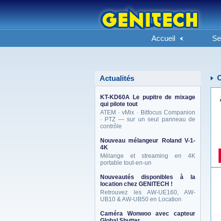
Accueil
Se
Actualités
KT-KD60A Le pupitre de mixage
qui pilote tout
ATEM · vMix · Bitfocus Companion
· PTZ — sur un seul panneau de
contrôle
Nouveau mélangeur Roland V-1-
4K
Mélange et streaming en 4K
portable tout-en-un
Nouveautés disponibles à la
location chez GENITECH !
Retrouvez les AW-UE160, AW-
UB10 & AW-UB50 en Location
Caméra Wonwoo avec capteur
Global Shutter