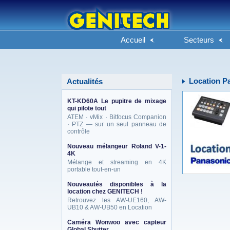
Accueil
Secteurs
Location P
Actualités
KT-KD60A Le pupitre de mixage
qui pilote tout
ATEM · vMix · Bitfocus Companion
· PTZ — sur un seul panneau de
contrôle
Nouveau mélangeur Roland V-1-
4K
Mélange et streaming en 4K
portable tout-en-un
Nouveautés disponibles à la
location chez GENITECH !
Retrouvez les AW-UE160, AW-
UB10 & AW-UB50 en Location
Caméra Wonwoo avec capteur
Global Shutter