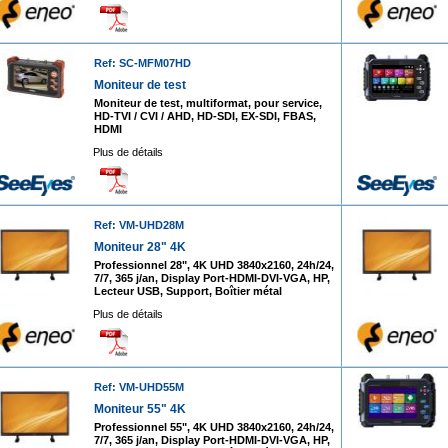
Ref: SC-MFM07HD
Moniteur de test
Moniteur de test, multiformat, pour service,
HD-TVI / CVI / AHD, HD-SDI, EX-SDI, FBAS,
HDMI
Plus de détails
Ref: VM-UHD28M
Moniteur 28" 4K
Professionnel 28", 4K UHD 3840x2160, 24h/24,
7/7, 365 j/an, Display Port-HDMI-DVI-VGA, HP,
Lecteur USB, Support, Boîtier métal
Plus de détails
Ref: VM-UHD55M
Moniteur 55" 4K
Professionnel 55", 4K UHD 3840x2160, 24h/24,
7/7, 365 j/an, Display Port-HDMI-DVI-VGA, HP,