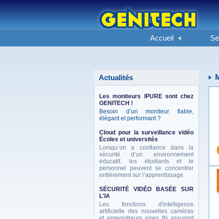
Accueil
Se
M
Actualités
Les moniteurs IPURE sont chez
GENITECH !
Besoin d’un moniteur fiable,
élégant et performant ?
Cloud pour la surveillance vidéo
Écoles et universités
Lorsqu’on a confiance dans la
sécurité d’un environnement
éducatif, les étudiants et le
personnel peuvent se concentrer
entièrement sur l’apprentissage
SÉCURITÉ VIDÉO BASÉE SUR
L'IA
Les fonctions d'intelligence
artificielle des nouvelles caméras
et enregistreurs eneo IN assurent