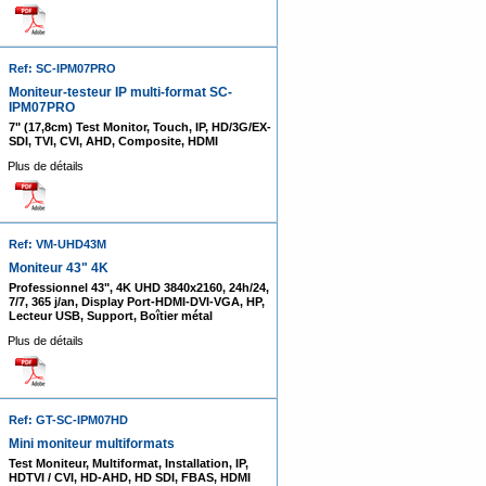
Ref: SC-IPM07PRO
Moniteur-testeur IP multi-format SC-
IPM07PRO
7" (17,8cm) Test Monitor, Touch, IP, HD/3G/EX-
SDI, TVI, CVI, AHD, Composite, HDMI
Plus de détails
Ref: VM-UHD43M
Moniteur 43" 4K
Professionnel 43", 4K UHD 3840x2160, 24h/24,
7/7, 365 j/an, Display Port-HDMI-DVI-VGA, HP,
Lecteur USB, Support, Boîtier métal
Plus de détails
Ref: GT-SC-IPM07HD
Mini moniteur multiformats
Test Moniteur, Multiformat, Installation, IP,
HDTVI / CVI, HD-AHD, HD SDI, FBAS, HDMI