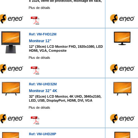
x 1024, verre de protection, montage en rack,
Plus de détails
Ref: VM-FHD12M
Moniteur 12"
12" (30cm) LCD Monitor FHD, 1920x1080, LED
HDMI, VGA, Composite
Plus de détails
Ref: VM-UHD32M
Moniteur 32" 4K
32" (81cm) LCD Monitor, 4K UHD, 3840x2160,
LED, USB, DisplayPort, HDMI, DVI, VGA
Plus de détails
Ref: VM-UHD28P