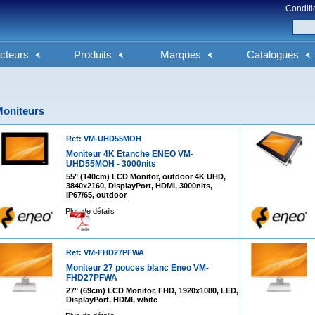
Conditi
cteurs
Produits
Marques
Catalogues
oniteurs
Ref: VM-UHD55MOH
Moniteur 4K Etanche ENEO VM-
UHD55MOH - 3000nits
55" (140cm) LCD Monitor, outdoor 4K UHD,
3840x2160, DisplayPort, HDMI, 3000nits,
IP67/65, outdoor
Plus de détails
Ref: VM-FHD27PFWA
Moniteur 27 pouces blanc Eneo VM-
FHD27PFWA
27" (69cm) LCD Monitor, FHD, 1920x1080, LED,
DisplayPort, HDMI, white