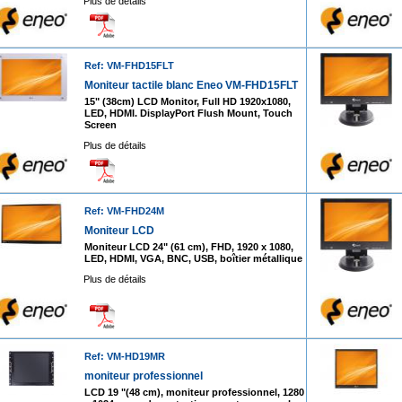
Plus de détails
Ref: VM-FHD15FLT
Moniteur tactile blanc Eneo VM-FHD15FLT
15" (38cm) LCD Monitor, Full HD 1920x1080,
LED, HDMI. DisplayPort Flush Mount, Touch
Screen
Plus de détails
Ref: VM-FHD24M
Moniteur LCD
Moniteur LCD 24" (61 cm), FHD, 1920 x 1080,
LED, HDMI, VGA, BNC, USB, boîtier métallique
Plus de détails
Ref: VM-HD19MR
moniteur professionnel
LCD 19 "(48 cm), moniteur professionnel, 1280