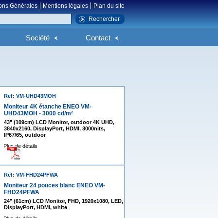
ons Générales
Mentions légales
Plan du site
Société
Contact
Ref: VM-UHD43MOH
Moniteur 4K étanche ENEO VM-
UHD43MOH - 3000 cd/m²
43" (109cm) LCD Monitor, outdoor 4K UHD,
3840x2160, DisplayPort, HDMI, 3000nits,
IP67/65, outdoor
Plus de détails
Ref: VM-FHD24PFWA
Moniteur 24 pouces blanc ENEO VM-
FHD24PFWA
24" (61cm) LCD Monitor, FHD, 1920x1080, LED,
DisplayPort, HDMI, white