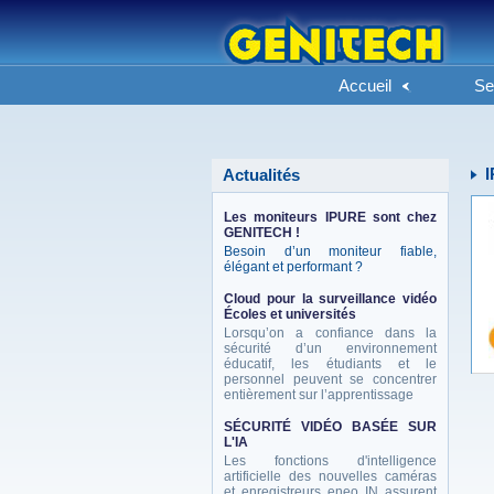
Accueil
Se
I
Actualités
Les moniteurs IPURE sont chez
GENITECH !
Besoin d’un moniteur fiable,
élégant et performant ?
Cloud pour la surveillance vidéo
Écoles et universités
Lorsqu’on a confiance dans la
sécurité d’un environnement
éducatif, les étudiants et le
personnel peuvent se concentrer
entièrement sur l’apprentissage
SÉCURITÉ VIDÉO BASÉE SUR
L'IA
Les fonctions d'intelligence
artificielle des nouvelles caméras
et enregistreurs eneo IN assurent