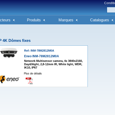
Conditi
cteurs
Produits
Marques
Catalogues
P 4K Dômes fixes
Ref: INM-78M2812M0A
Eneo INM-78M2812M0A
Network Multisensor camera, 4x 3840x2160,
Day&Night, 2,8-12mm IR, White light, WDR,
IK10, IP67
Plus de détails