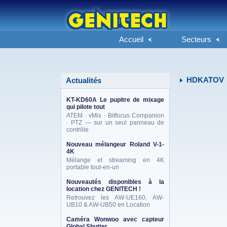
Accueil
Secteurs
HDKATOV
Actualités
KT-KD60A Le pupitre de mixage
qui pilote tout
ATEM · vMix · Bitfocus Companion
· PTZ — sur un seul panneau de
contrôle
Nouveau mélangeur Roland V-1-
4K
Mélange et streaming en 4K
portable tout-en-un
Nouveautés disponibles à la
location chez GENITECH !
Retrouvez les AW-UE160, AW-
UB10 & AW-UB50 en Location
Caméra Wonwoo avec capteur
Global Shutter