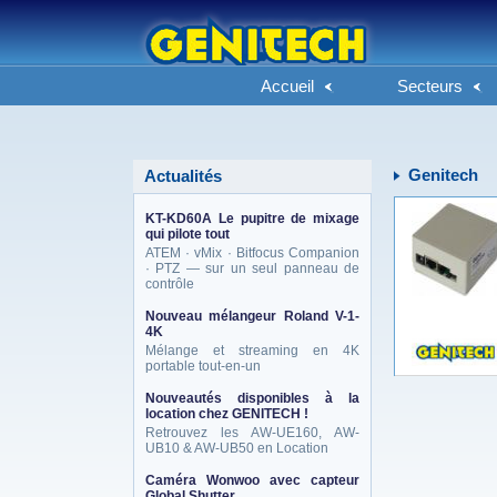
Accueil
Secteurs
Genitech
Actualités
KT-KD60A Le pupitre de mixage
qui pilote tout
ATEM · vMix · Bitfocus Companion
· PTZ — sur un seul panneau de
contrôle
Nouveau mélangeur Roland V-1-
4K
Mélange et streaming en 4K
portable tout-en-un
Nouveautés disponibles à la
location chez GENITECH !
Retrouvez les AW-UE160, AW-
UB10 & AW-UB50 en Location
Caméra Wonwoo avec capteur
Global Shutter