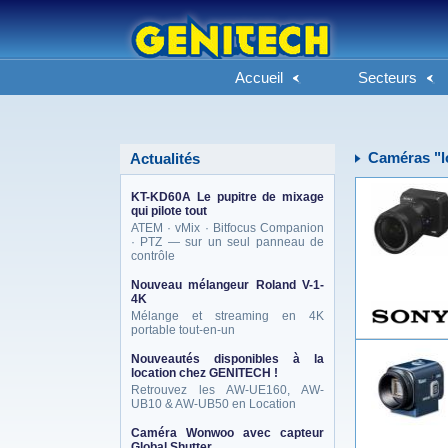
Accueil
Secteurs
Caméras "l
Actualités
KT-KD60A Le pupitre de mixage
qui pilote tout
ATEM · vMix · Bitfocus Companion
· PTZ — sur un seul panneau de
contrôle
Nouveau mélangeur Roland V-1-
4K
Mélange et streaming en 4K
portable tout-en-un
Nouveautés disponibles à la
location chez GENITECH !
Retrouvez les AW-UE160, AW-
UB10 & AW-UB50 en Location
Caméra Wonwoo avec capteur
Global Shutter