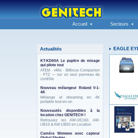
Accueil
Secteurs
EAGLE EY
Actualités
KT-KD60A Le pupitre de mixage
qui pilote tout
ATEM · vMix · Bitfocus Companion
· PTZ — sur un seul panneau de
contrôle
Nouveau mélangeur Roland V-1-
4K
Mélange et streaming en 4K
portable tout-en-un
Nouveautés disponibles à la
location chez GENITECH !
Retrouvez les AW-UE160, AW-
UB10 & AW-UB50 en Location
Caméra Wonwoo avec capteur
Global Shutter