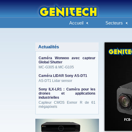
Accueil
Secteurs
Actualités
Caméra Wonwoo avec capteur
Global Shutter
MC-G305 & MC-G105
Caméra LIDAR Sony AS-DT1
AS-DT1 Lidar sensor
Sony ILX-LR1 : Caméra pour les
drones et applications
industrielles
Capteur CMOS Exmor R de 61
mégapixels
eneo_actu.png