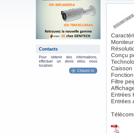
Caractéri
Moniteur
Résoluti
Contacts
Conçu p
Pour obtenir des informations,
Technolo
effectuer un devis et/ou nous
localiser.
Caisson 
Cliquez ici
Fonction
Filtre pe
Affichag
Entrées 
Entrées 
Télécom