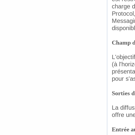
charge d
Protocol
Messagi
disponib
Champ de
L'object
(à l'hor
présenta
pour s'a
Sorties d
La diffu
offre une
Entrée a