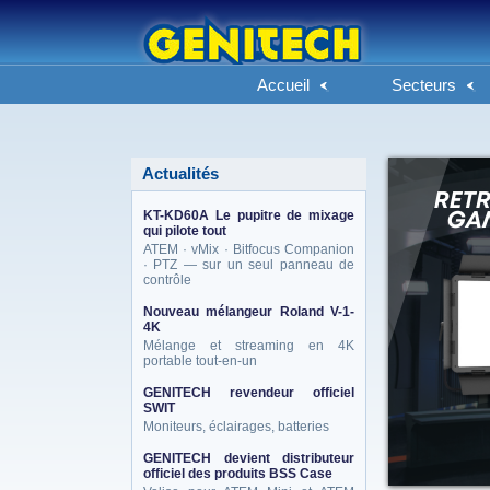
Accueil
Secteurs
Actualités
KT-KD60A Le pupitre de mixage
qui pilote tout
ATEM · vMix · Bitfocus Companion
· PTZ — sur un seul panneau de
contrôle
Nouveau mélangeur Roland V-1-
4K
Mélange et streaming en 4K
portable tout-en-un
GENITECH revendeur officiel
SWIT
Moniteurs, éclairages, batteries
GENITECH devient distributeur
officiel des produits BSS Case