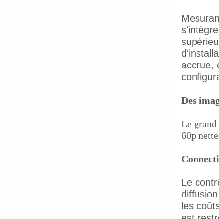
Mesuran
s'intègr
supérieu
d'instal
accrue, e
configur
Des imag
Le grand
60p nette
Connectiv
Le contr
diffusion
les coûts
est restr