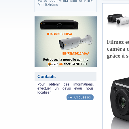
Valise pour ATEM Mini et ATEM
Mini Extrême
eneo_actu.png
Filmez et
caméra d
grâce à 
srg-xp1bw_g
Contacts
Pour obtenir des informations,
effectuer un devis et/ou nous
localiser.
Cliquez ici