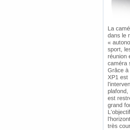
La camér
dans le 
« autono
sport, le
réunion e
caméra s
Grâce à 
XP1 est 
l'interv
plafond,
est rest
grand fo
L'object
l'horizo
très cou