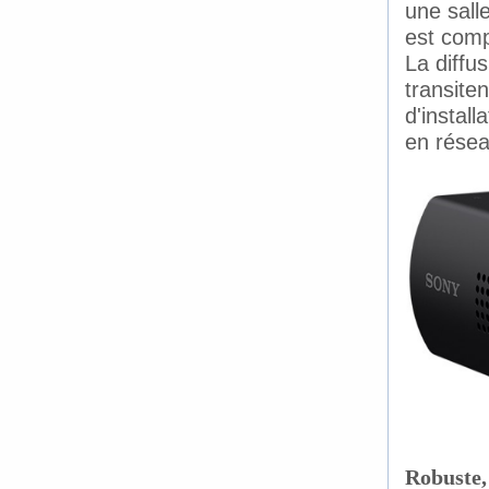
une salle
est comp
La diffu
transite
d'install
en résea
srg-xp1bw_r
Robuste,