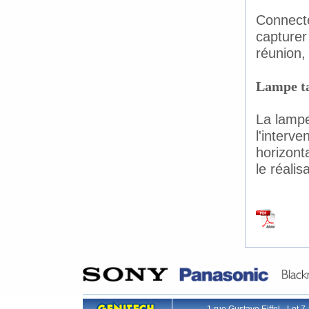
Connecte
capturer
réunion,
Lampe ta
La lampe
l'interv
horizonta
le réalis