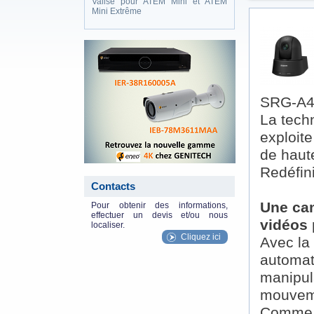
Valise pour ATEM Mini et ATEM
Mini Extrême
eneo_actu.png
SRG-A4
La tech
exploite
de haut
Redéfini
Contacts
Une cam
Pour obtenir des informations,
effectuer un devis et/ou nous
vidéos
localiser.
Cliquez ici
Avec la
automat
manipula
mouveme
Comme l