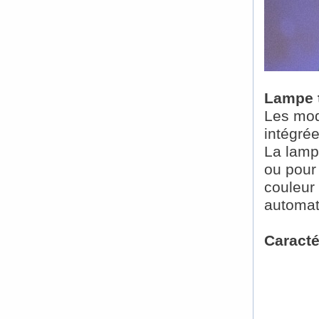
Lampe t
Les mod
intégré
La lamp
ou pour
couleur
automat
Caracté