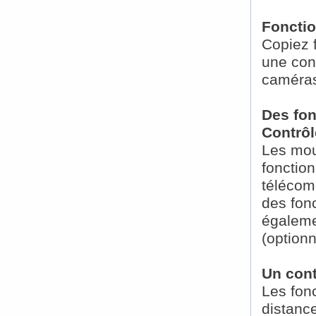
Fonctio
Copiez 
une con
caméra
Des fon
Contrôl
Les mou
fonction
télécomm
des fon
égaleme
(optionn
Un cont
Les fon
distance