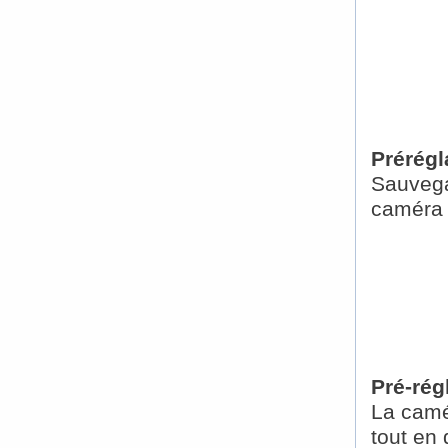
Prérég
Sauvega
caméra 
Pré-rég
La camé
tout en 