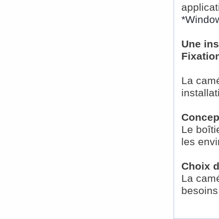
applicat
*Windo
Une ins
Fixatio
La camé
installa
Concept
Le boît
les env
Choix d
La camér
besoins 