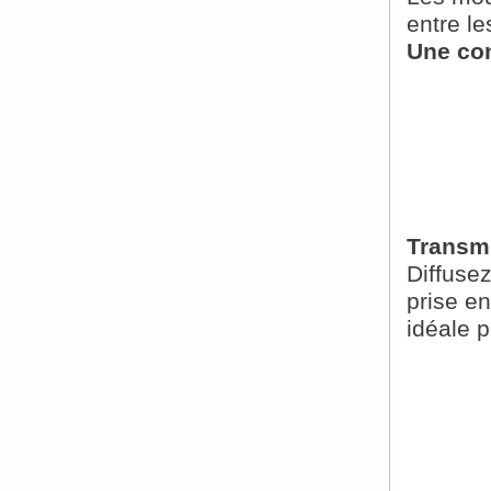
entre l
Une con
Transmi
Diffuse
prise e
idéale 