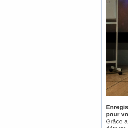
Enregis
pour v
Grâce a