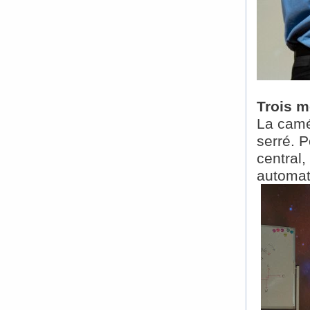
Trois m
La camér
serré. 
central
automati