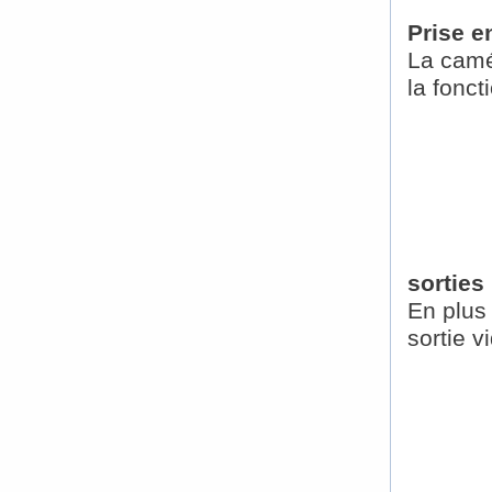
Prise e
La camé
la fonct
sorties
En plus 
sortie 