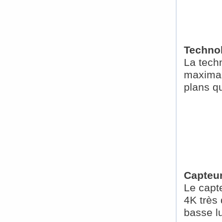
Techno
La tech
maximal
plans qu
Capteu
Le capte
4K très
basse l