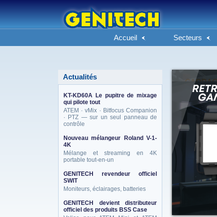
Accueil
Secteurs
Actualités
KT-KD60A Le pupitre de mixage
qui pilote tout
ATEM · vMix · Bitfocus Companion
· PTZ — sur un seul panneau de
contrôle
Nouveau mélangeur Roland V-1-
4K
Mélange et streaming en 4K
portable tout-en-un
GENITECH revendeur officiel
SWIT
Moniteurs, éclairages, batteries
GENITECH devient distributeur
officiel des produits BSS Case