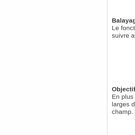
Balayag
Le fonc
suivre 
Objecti
En plus
larges 
champ.