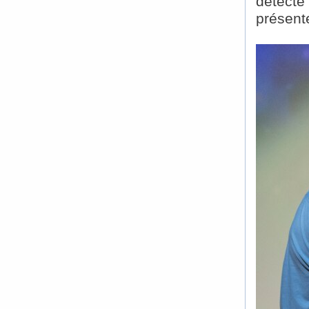
détecte 
présent