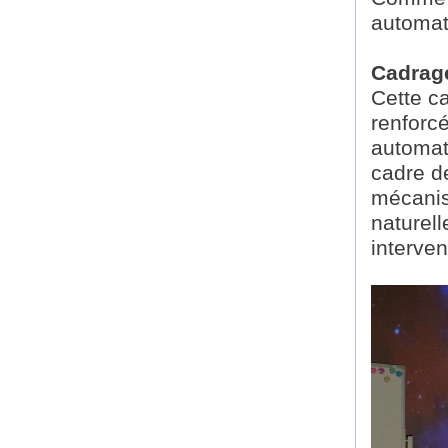
automat
Cadrage
Cette c
renforcé
automat
cadre de
mécanis
naturel
interve