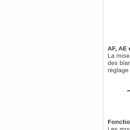
AF, AE
La mise
des bla
réglage
Foncti
Les mou