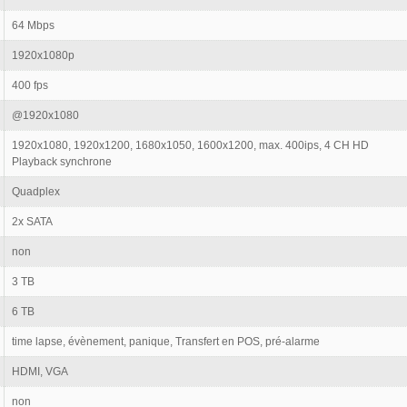
64 Mbps
1920x1080p
400 fps
@1920x1080
1920x1080, 1920x1200, 1680x1050, 1600x1200, max. 400ips, 4 CH HD
Playback synchrone
Quadplex
2x SATA
non
3 TB
6 TB
time lapse, évènement, panique, Transfert en POS, pré-alarme
HDMI, VGA
non