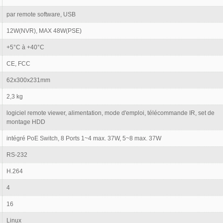
par remote software, USB
12W(NVR), MAX 48W(PSE)
+5°C à +40°C
CE, FCC
62x300x231mm
2,3 kg
logiciel remote viewer, alimentation, mode d'emploi, télécommande IR, set de
montage HDD
intégré PoE Switch, 8 Ports 1~4 max. 37W, 5~8 max. 37W
RS-232
H.264
4
16
Linux