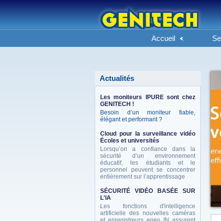
Accueil
Se
Actualités
Les moniteurs IPURE sont chez
GENITECH !
Besoin d’un moniteur fiable,
élégant et performant ?
Cloud pour la surveillance vidéo
Écoles et universités
Lorsqu’on a confiance dans la
sécurité d’un environnement
éducatif, les étudiants et le
personnel peuvent se concentrer
entièrement sur l’apprentissage
SÉCURITÉ VIDÉO BASÉE SUR
L'IA
Les fonctions d'intelligence
artificielle des nouvelles caméras
et enregistreurs eneo IN assurent