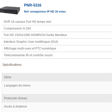
PNR-5316
Ref: enregistreur IP HD 16 voies
NVR 16 canaux Full HD temps réel
Compression H.264
Full HD 1920x1080 HDMI/VGA Sortie Moniteur
Interface Graphic User multilingue (GUI)
Affichage multi-vues et PTZ numérique
Télécommande IR et contrôle souris
Spécifications
Série
Langages du menu
Protocole réseau
Accès à distance