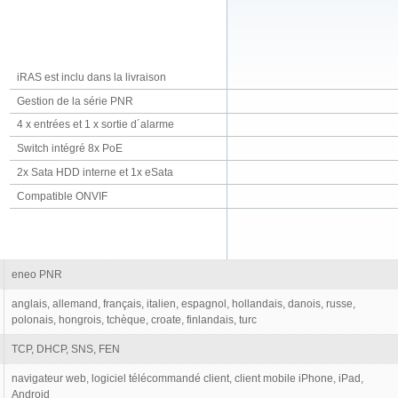
iRAS est inclu dans la livraison
Gestion de la série PNR
4 x entrées et 1 x sortie d´alarme
Switch intégré 8x PoE
2x Sata HDD interne et 1x eSata
Compatible ONVIF
eneo PNR
anglais, allemand, français, italien, espagnol, hollandais, danois, russe,
polonais, hongrois, tchèque, croate, finlandais, turc
TCP, DHCP, SNS, FEN
navigateur web, logiciel télécommandé client, client mobile iPhone, iPad,
Android