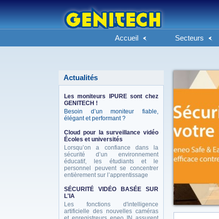
Accueil
Secteurs
Actualités
Les moniteurs IPURE sont chez
GENITECH !
Besoin d’un moniteur fiable,
élégant et performant ?
Cloud pour la surveillance vidéo
Écoles et universités
Lorsqu’on a confiance dans la
sécurité d’un environnement
éducatif, les étudiants et le
personnel peuvent se concentrer
entièrement sur l’apprentissage
SÉCURITÉ VIDÉO BASÉE SUR
L'IA
Les fonctions d'intelligence
artificielle des nouvelles caméras
et enregistreurs eneo IN assurent