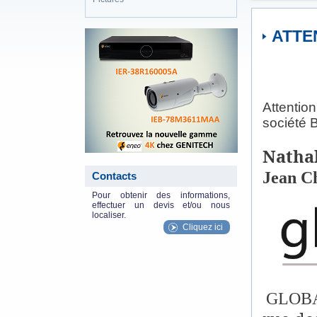
ATTEN
eneo_actu.png
Attentio
société B
Natha
Jean C
Contacts
Pour obtenir des informations,
effectuer un devis et/ou nous
localiser.
Cliquez ici
GLOBA