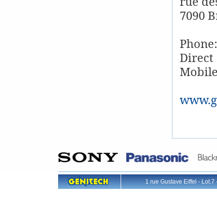
rue de
7090 B
Phone:
Direct
Mobile
www.gl
1 rue Gustave Eiffel - L