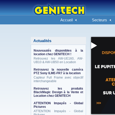
Accueil
Secteurs
Actualités
Nouveautés disponibles à la
location chez GENITECH !
Retrouvez les AW-UE160, AW-
UB10 & AW-UB50 en Location
Retrouvez la nouvelle caméra
PTZ Sony ILME-FR7 à la location
Capteur Full Frame avec objectif
interchangeable
Retrouvez les produits
BlackMagic Design à la Vente et
Location chez GENITECH
ATTENTION Impayés - Global
Pictures
ATTENTION Impayés - Global
Pictures